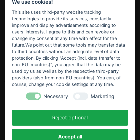
We use cookies!
FAQ
This site uses third-party website tracking
technologies to provide its services, constantly
Kontakt & Hilfe
improve and display advertisements according to
users' interests. I agree to this and can revoke or
Retouren
change my consent at any time with effect for the
future.We point out that some tools may transfer data
Vertrag widerrufen
to third countries without an adequate level of data
protection. By clicking "Accept (incl. data transfer to
non-EU countries)", you agree that the data may be
¹Gilt für Lieferungen nach Deutschland. Lieferzeiten für andere Länder und
used by us as well as by the respective third-party
Informationen zur Berechnung des Liefertermins findest du
hier
.
providers (also from non-EU countries). You can, of
course, change your cookie settings at any time.
Necessary
Marketing
©2026 Mankei Clothing
Reject optional
IMPRESSUM
DATENSCHUTZ
AGB
Accept all